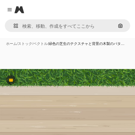
Magnific
Close menu
画像で
ホーム
/
ストック
/
ベクトル
/
緑色の芝生のテクスチャと背景の木製のパタ…
Premium