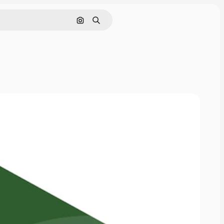
画像で検索
検索