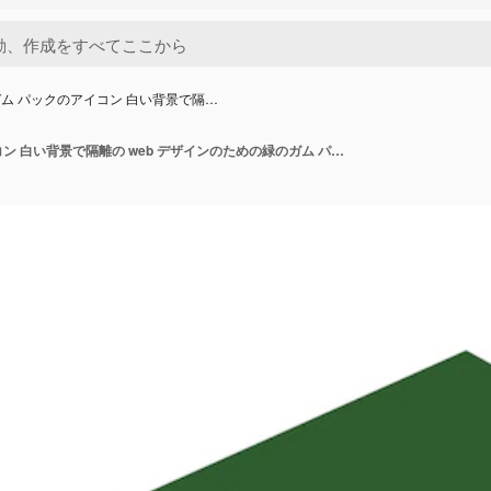
ム パックのアイコン 白い背景で隔…
緑のガム パックのアイコン 白い背景で隔離の web デザインのための緑のガム パック ベクトル アイコンの漫画