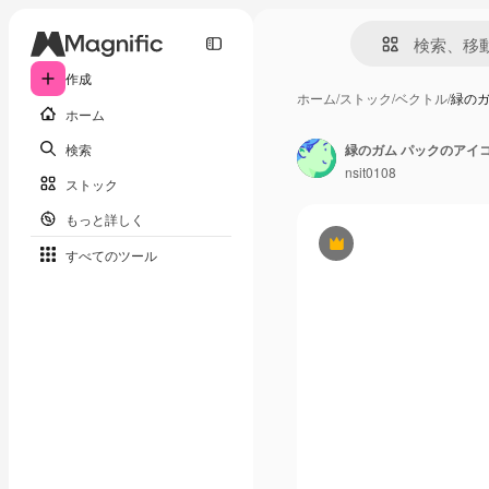
作成
ホーム
/
ストック
/
ベクトル
/
緑のガ
ホーム
検索
nsit0108
ストック
もっと詳しく
Premium
すべてのツール