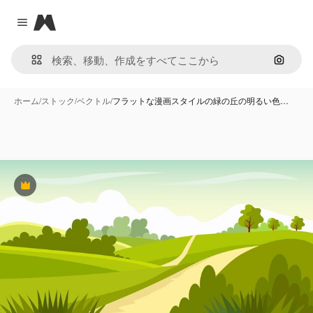
Magnific
Close menu
画像で
ホーム
/
ストック
/
ベクトル
/
フラットな漫画スタイルの緑の丘の明るい色…
Premium