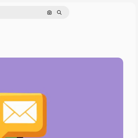
画像で検索
検索