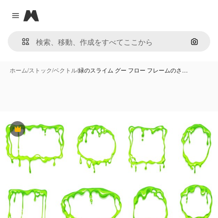
Magnific
Close menu
画像で
ホーム
/
ストック
/
ベクトル
/
緑のスライム グー フロー フレームのさ…
Premium