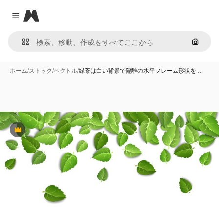
Magnific
Close menu
画像で
ホーム
/
ストック
/
ベクトル
/
緑茶は白い背景で隔離の水平フレーム形状を…
Premium