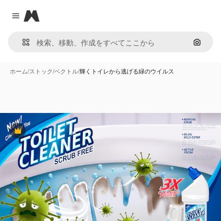
Magnific
Close menu
画像で
ホーム
/
ストック
/
ベクトル
/
輝くトイレから逃げる緑のウイルス
Premium