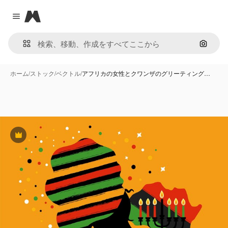
Magnific
Close menu
画像で
ホーム
/
ストック
/
ベクトル
/
アフリカの女性とクワンザのグリーティング…
Premium