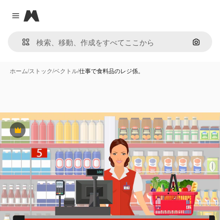
Magnific
Close menu
画像で
ホーム
/
ストック
/
ベクトル
/
仕事で食料品のレジ係。
Premium