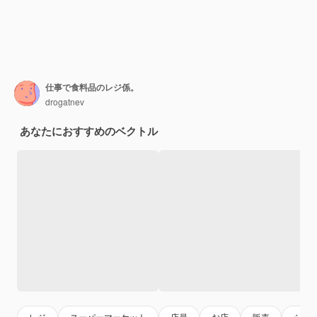
仕事で食料品のレジ係。
drogatnev
あなたにおすすめのベクトル
レジ
スーパーマーケット
店員
お店
販売
ショ