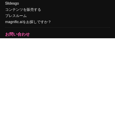
Slidesgo
コンテンツを販売する
プレスルーム
magnific.aiをお探しですか？
お問い合わせ
顧客サポート
Instagram
YouTube
LinkedIn
TikTok
Discord
X
Reddit
Copyright © 2010-
2026
Freepik Company S.L.U.
無断複写・転載を禁じま
す
.