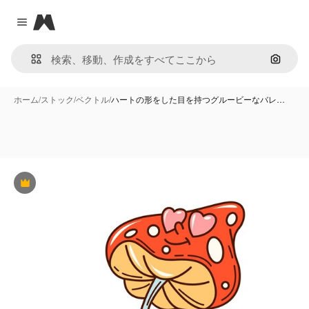
Magnific
Close menu
画像で
ホーム
/
ストック
/
ベクトル
/
ハートの形をした目を持つグルービーなバレ…
Premium