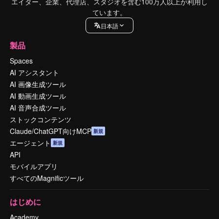
エイター、企業、代理店、スタジオを含む100万人以上が利用し
ています。
日本語
製品
Spaces
AI アシスタント
AI 画像生成ツール
AI 動画生成ツール
AI 音声合成ツール
ストックコンテンツ
Claude/ChatGPT向けMCP
新規
エージェント
新規
API
モバイルアプリ
すべてのMagnificツール
はじめに
Academy