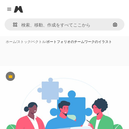
Magnific
Close menu
画像で
ホーム
/
ストック
/
ベクトル
/
ポートフォリオのチームワークのイラスト
Premium