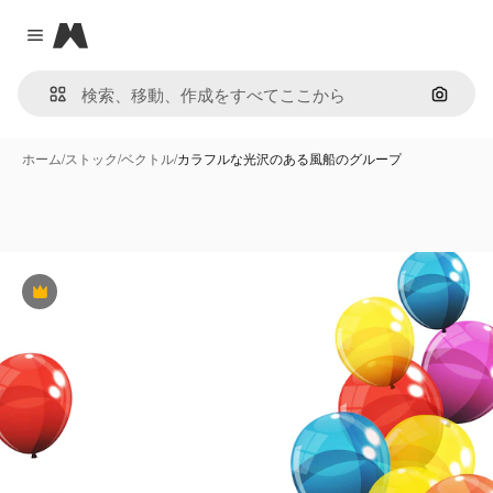
Magnific
Close menu
画像で
ホーム
/
ストック
/
ベクトル
/
カラフルな光沢のある風船のグループ
Premium