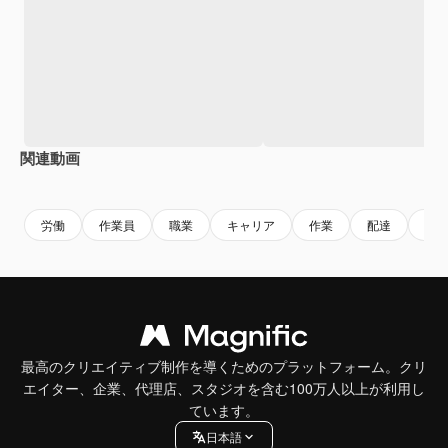
関連動画
Premium
Premium
Premium
Premium
AIによっ
労働
作業員
職業
キャリア
作業
配達
成
最高のクリエイティブ制作を導くためのプラットフォーム。クリ
エイター、企業、代理店、スタジオを含む100万人以上が利用し
ています。
日本語