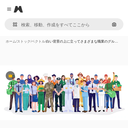
Magnific
Close menu
画像で
ホーム
/
ストック
/
ベクトル
/
白い背景の上に立ってさまざまな職業のグル…
Premium