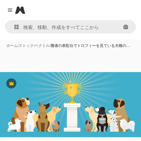
Magnific
Close menu
画像で
ホーム
/
ストック
/
ベクトル
/
勝者の表彰台でトロフィーを見ている犬種の…
Premium