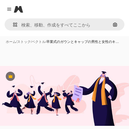
Magnific
Close menu
画像で
ホーム
/
ストック
/
ベクトル
/
卒業式のガウンとキャップの男性と女性のキ…
Premium