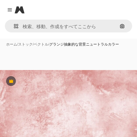
Magnific
Close menu
画像で
ホーム
/
ストック
/
ベクトル
/
グランジ抽象的な背景ニュートラルカラー
Premium