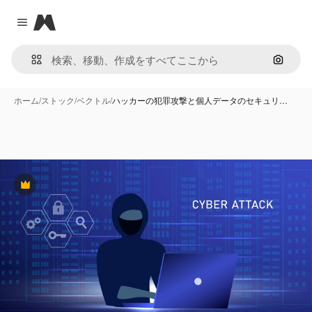
Magnific
Close menu
画像で
ホーム
/
ストック
/
ベクトル
/
ハッカーの犯罪攻撃と個人データのセキュリ…
Premium