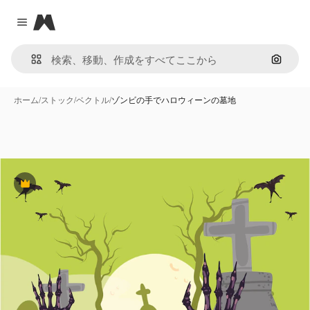
Magnific
Close menu
画像で
ホーム
/
ストック
/
ベクトル
/
ゾンビの手でハロウィーンの墓地
Premium