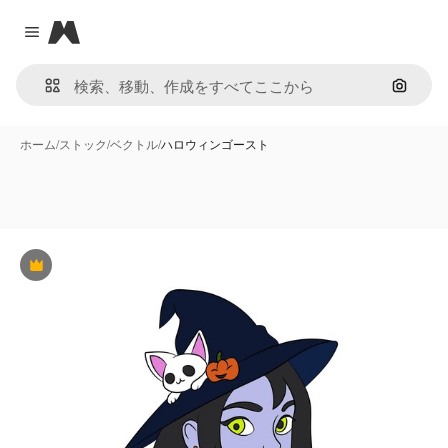
Magnific
Close menu
画像で
ホーム
/
ストック
/
ベクトル
/
ハロウィンゴースト
Premium