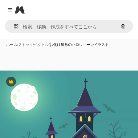
Magnific
Close menu
画像で
ホーム
/
ストック
/
ベクトル
/
お化け屋敷のハロウィーンイラスト
Premium