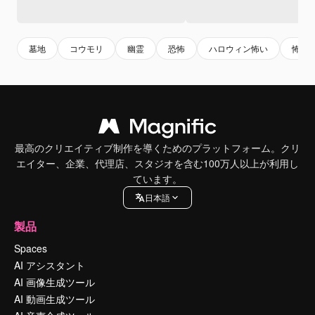
墓地
コウモリ
幽霊
恐怖
ハロウィン怖い
怖い
最高のクリエイティブ制作を導くためのプラットフォーム。クリ
エイター、企業、代理店、スタジオを含む100万人以上が利用し
ています。
日本語
製品
Spaces
AI アシスタント
AI 画像生成ツール
AI 動画生成ツール