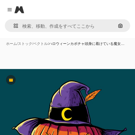
Magnific
Close menu
画像で
ホーム
/
ストック
/
ベクトル
/
ハロウィーンカボチャ頭身に着けている魔女…
Premium