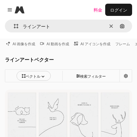
Magnific
料金
ログイン
Close menu
消去
画像で
AI 画像を作成
AI 動画を作成
AI アイコンを作成
フレーム
ラインアートベクター
ベクトル
検索フィルター