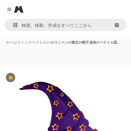
Magnific
Close menu
画像で
ホーム
/
ストック
/
ベクトル
/
ハロウィーンの魔女の帽子漫画のベクトル図…
Premium