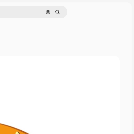
画像で検索
検索