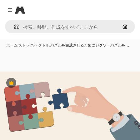
Magnific
Close menu
画像で
ホーム
/
ストック
/
ベクトル
/
パズルを完成させるためにジグソーパズルを…
Premium