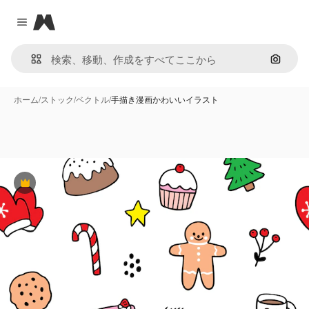
Magnific
Close menu
画像で
ホーム
/
ストック
/
ベクトル
/
手描き漫画かわいいイラスト
Premium