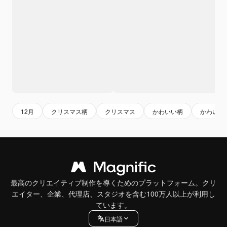
12月
クリスマス柄
クリスマス
かわいい柄
かわいい
最高のクリエイティブ制作を導くためのプラットフォーム。クリ
エイター、企業、代理店、スタジオを含む100万人以上が利用し
ています。
日本語