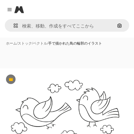
Magnific
Close menu
画像で
ホーム
/
ストック
/
ベクトル
/
手で描かれた鳥の輪郭のイラスト
Premium