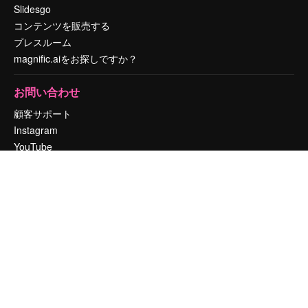
Slidesgo
コンテンツを販売する
プレスルーム
magnific.aiをお探しですか？
お問い合わせ
顧客サポート
Instagram
YouTube
LinkedIn
TikTok
Discord
X
Reddit
Copyright © 2010-
2026
Freepik Company S.L.U.
無断複写・転載を禁じま
す
.