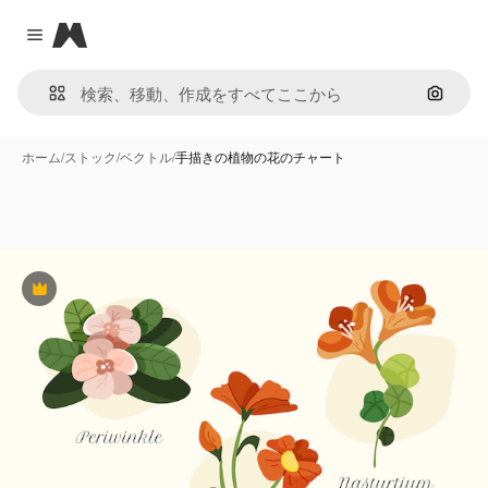
Magnific
Close menu
画像で
ホーム
/
ストック
/
ベクトル
/
手描きの植物の花のチャート
Premium