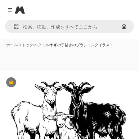
Magnific
Close menu
画像で
ホーム
/
ストック
/
ベクトル
/
ヤギの手描きのブラシインクイラスト
Premium