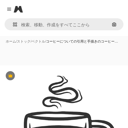
Magnific
Close menu
画像で
ホーム
/
ストック
/
ベクトル
/
コーヒーについての引用と手描きのコーヒー…
Premium