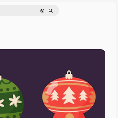
画像で検索
検索