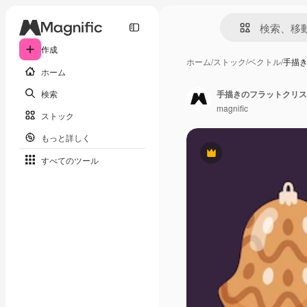
作成
ホーム
/
ストック
/
ベクトル
/
手描
ホーム
検索
手描きのフラットクリス
magnific
ストック
もっと詳しく
Premium
すべてのツール