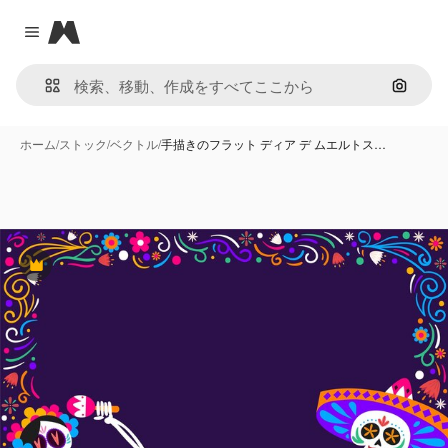
Magnific
Close menu
画像で
ホーム
/
ストック
/
ベクトル
/
手描きのフラット ディア デ ムエルトス…
Premium