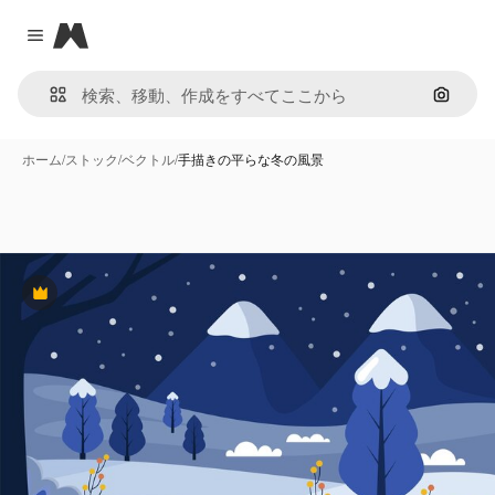
Magnific
Close menu
画像で
ホーム
/
ストック
/
ベクトル
/
手描きの平らな冬の風景
Premium