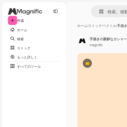
作成
ホーム
/
ストック
/
ベクトル
/
手描
ホーム
検索
手描きの新鮮なカシャー
magnific
ストック
もっと詳しく
Premium
すべてのツール