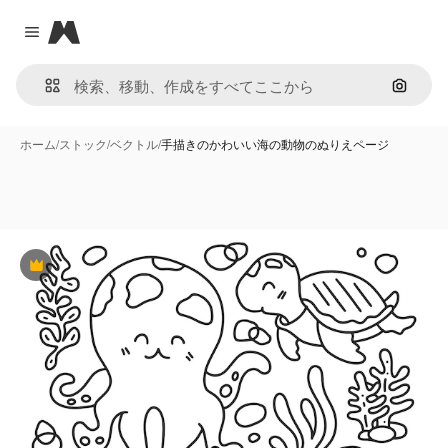
Magnific
Close menu
画像で
ホーム
/
ストック
/
ベクトル
/
手描きのかわいい海の動物のぬりえページ
Premium