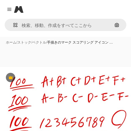
Magnific
Close menu
画像で
ホーム
/
ストック
/
ベクトル
/
手描きのマーク スコアリング アイコン …
Premium