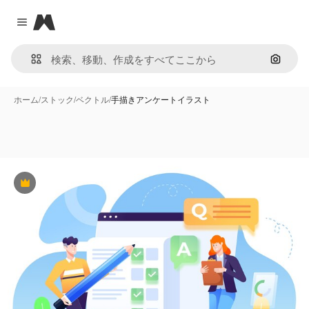
Magnific
Close menu
画像で
ホーム
/
ストック
/
ベクトル
/
手描きアンケートイラスト
Premium