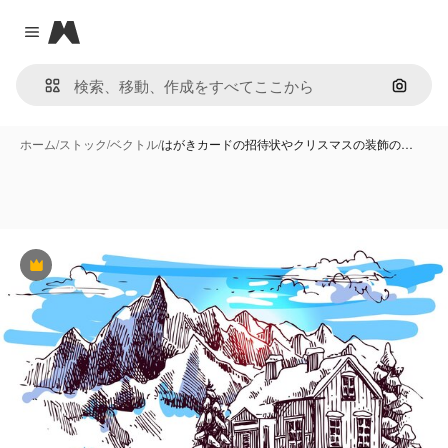
Magnific
Close menu
画像で
ホーム
/
ストック
/
ベクトル
/
はがきカードの招待状やクリスマスの装飾の…
Premium