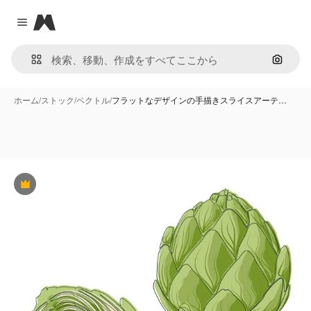
Magnific
Close menu
画像で
ホーム
/
ストック
/
ベクトル
/
フラットなデザインの手描きスライスアーテ…
Premium