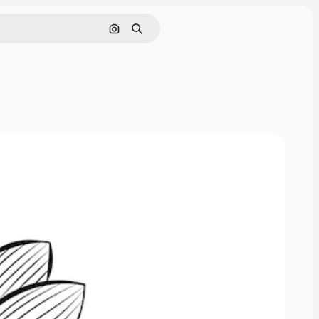
画像で検索
検索