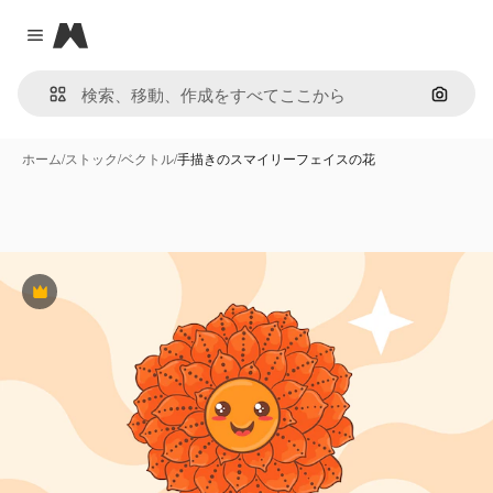
Magnific
Close menu
画像で
ホーム
/
ストック
/
ベクトル
/
手描きのスマイリーフェイスの花
Premium