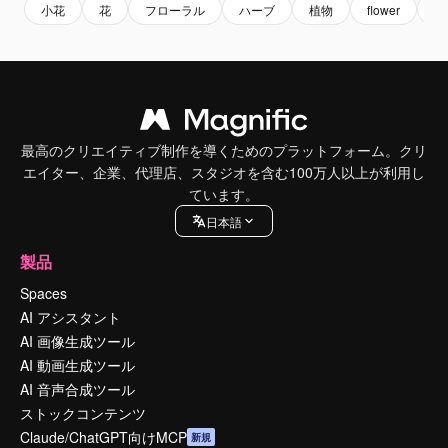
小花
花
フローラル
ハーブ
植物
flower
bl
最高のクリエイティブ制作を導くためのプラットフォーム。クリ
エイター、企業、代理店、スタジオを含む100万人以上が利用し
ています。
日本語
製品
Spaces
AI アシスタント
AI 画像生成ツール
AI 動画生成ツール
AI 音声合成ツール
ストックコンテンツ
Claude/ChatGPT向けMCP
新規