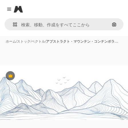
Magnific
Close menu
画像で
ホーム
/
ストック
/
ベクトル
/
アブストラクト・マウンテン・コンテンポラ…
Premium