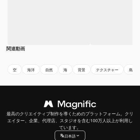
関連動画
Premium
Premium
Premium
Premium
AIによっ
空
海洋
自然
海
背景
テクスチャー
島
最高のクリエイティブ制作を導くためのプラットフォーム。クリ
エイター、企業、代理店、スタジオを含む100万人以上が利用し
ています。
日本語