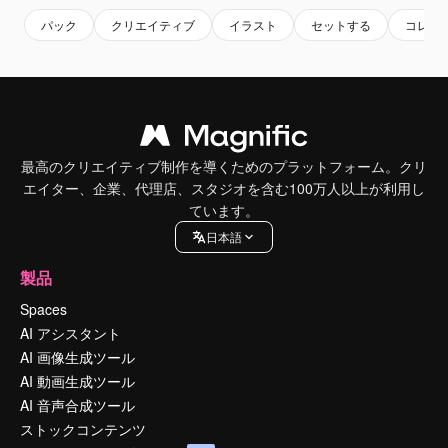
パック
クリエイティブ
イラスト
セットする
コレク
最高のクリエイティブ制作を導くためのプラットフォーム。クリ
エイター、企業、代理店、スタジオを含む100万人以上が利用し
ています。
日本語
製品
Spaces
AI アシスタント
AI 画像生成ツール
AI 動画生成ツール
AI 音声合成ツール
ストックコンテンツ