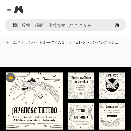
Magnific
Close menu
画像で
ホーム
/
ストック
/
ベクトル
/
手描きのタトゥーコレクション インスタグ…
Premium