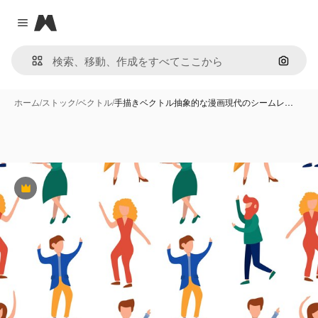
Magnific
Close menu
画像で
ホーム
/
ストック
/
ベクトル
/
手描きベクトル抽象的な漫画現代のシームレ…
Premium