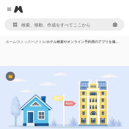
Magnific
Close menu
画像で
ホーム
/
ストック
/
ベクトル
/
ホテル検索やオンライン予約用のアプリを備…
Premium