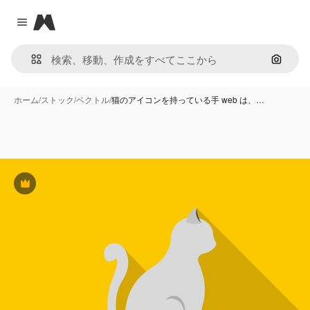
Magnific
Close menu
画像で
ホーム
/
ストック
/
ベクトル
/
猫のアイコンを持っている手 web は、…
Premium