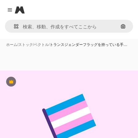
Magnific
Close menu
画像で
ホーム
/
ストック
/
ベクトル
/
トランスジェンダーフラッグを持っている手…
Premium