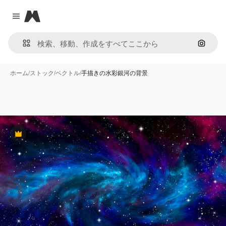
Magnific
Close menu
画像で
ホーム
/
ストック
/
ベクトル
/
手描きの水彩銀河の背景
Premium