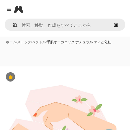
Magnific
Close menu
画像で
ホーム
/
ストック
/
ベクトル
/
手肌オーガニック ナチュラル ケアと化粧…
Premium