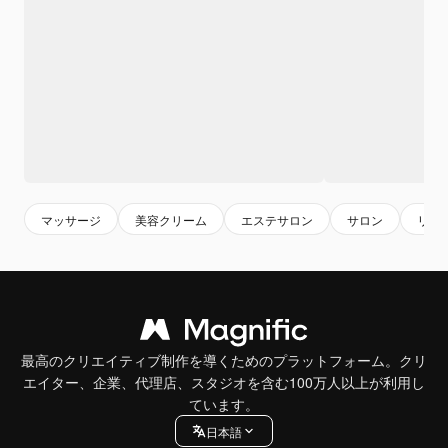
マッサージ
美容クリーム
エステサロン
サロン
リラ
最高のクリエイティブ制作を導くためのプラットフォーム。クリ
エイター、企業、代理店、スタジオを含む100万人以上が利用し
ています。
日本語