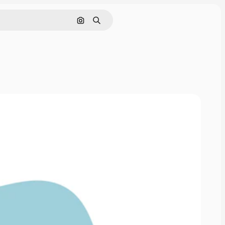
画像で検索
検索