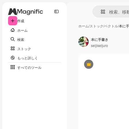
作成
ホーム
/
ストック
/
ベクトル
/
本に
ホーム
検索
本に手書き
seijiseijuro
ストック
もっと詳しく
Premium
すべてのツール